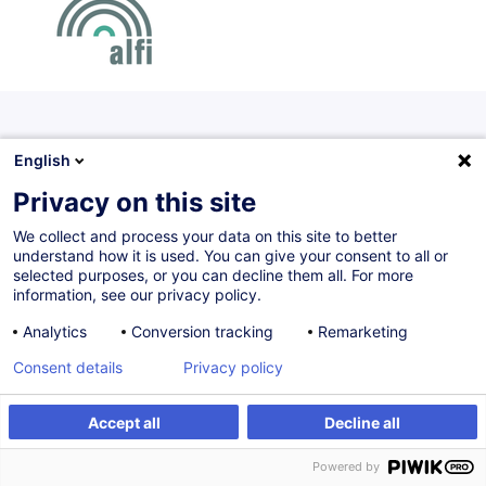
Parcours certifiants
English
Ensemble de cours proposés selon une logique et
Privacy on this site
chronologie déterminées. Proposés en collaboration avec
We collect and process your data on this site to better
une association professionnelle, les parcours certifiants
understand how it is used. You can give your consent to all or
sont sanctionnés par un certificat de réussite.
selected purposes, or you can decline them all. For more
information, see our privacy policy.
Analytics
Conversion tracking
Remarketing
Fund Compliance Officer
Consent details
Privacy policy
EN
Accept all
Decline all
Parcours certifiant
Powered by