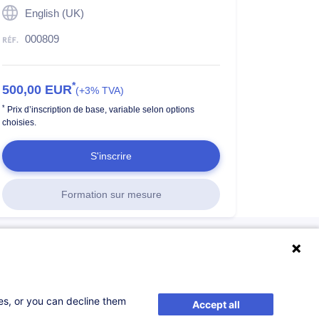
English (UK)
000809
*
500,00
EUR
(+3% TVA)
*
Prix d’inscription de base, variable selon options
choisies.
S'inscrire
Formation sur mesure
ses, or you can decline them
Accept all