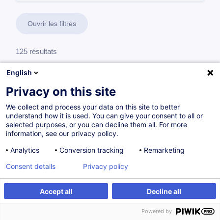
Ouvrir les filtres
125 résultats
Compétences organisationnelles et
English
managériales
Privacy on this site
We collect and process your data on this site to better
understand how it is used. You can give your consent to all or
Animer une équipe de maintenance
selected purposes, or you can decline them all. For more
Chef d'équipe maintenance
information, see our privacy policy.
Analytics
Conversion tracking
Remarketing
6 formations
Consent details
Privacy policy
63 h
Accept all
Decline all
Animer une équipe de production
Powered by
Chef d'équipe production