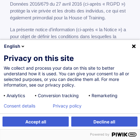
Données 2016/679 du 27 avril 2016 (ci-après « RGPD »)
protège la vie privée et les droits des individus, ce qui est
également primordial pour la House of Training.
La présente notice d’information (ci-après « la Notice ») a
pour objet de définir les conditions dans lesquelles la
House of Training, traite les données à caractère personnel
English
de ses clients, des personnes ayant marqué un intérêt
Privacy on this site
pour ses activités, le cas échéant des
fournisseurs/prestataires de services qui travaillent pour
We collect and process your data on this site to better
elle, et des partenaires avec lesquels elle met en place des
understand how it is used. You can give your consent to all or
programmes de formation.
selected purposes, or you can decline them all. For more
information, see our privacy policy.
La Notice vous informe quels sont les traitements sur vos
Analytics
Conversion tracking
Remarketing
données personnelles que la House of Training,
immatriculée au Registre du commerce et des Sociétés de
Consent details
Privacy policy
Luxembourg sous le numéro G22, établie au 7, rue Alcide
de Gasperi, BP 490, L-2014 Luxembourg, fait, en tant que
Accept all
Decline all
responsable de traitement, pendant et après votre relation
contractuelle avec elle en conformité avec le RGPD.
Powered by