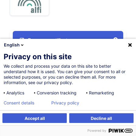
Parcours certifiant
English
Privacy on this site
Sur demande
We collect and process your data on this site to better
Formation présentielle
understand how it is used. You can give your consent to all or
selected purposes, or you can decline them all. For more
Cours du jour
information, see our privacy policy.
English (UK)
Analytics
Conversion tracking
Remarketing
000615
Consent details
Privacy policy
Accept all
Decline all
Powered by