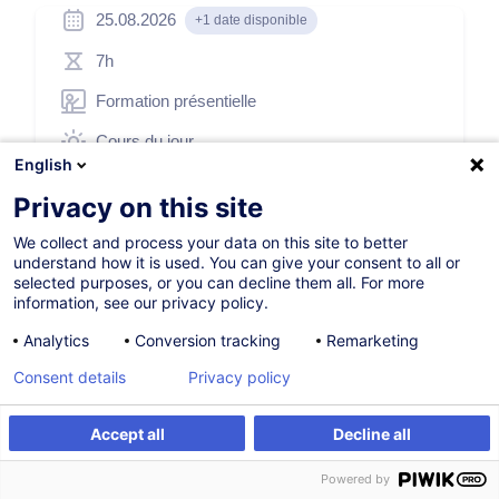
25.08.2026
+1 date disponible
7h
Formation présentielle
Cours du jour
English
French / Français
Privacy on this site
003864
We collect and process your data on this site to better
understand how it is used. You can give your consent to all or
selected purposes, or you can decline them all. For more
260,00
EUR
(+3% TVA)
information, see our privacy policy.
Analytics
Conversion tracking
Remarketing
S'inscrire
Consent details
Privacy policy
Formation sur mesure
Accept all
Decline all
S'inscrire
Formation sur mesure
Powered by