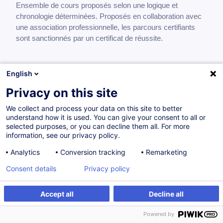
Ensemble de cours proposés selon une logique et
chronologie déterminées. Proposés en collaboration avec
une association professionnelle, les parcours certifiants
sont sanctionnés par un certificat de réussite.
English
Développer son expertise achat en 5 étapes
Privacy on this site
FR
Nouveau
We collect and process your data on this site to better
Parcours certifiant
understand how it is used. You can give your consent to all or
selected purposes, or you can decline them all. For more
1 450,00
EUR
information, see our privacy policy.
Analytics
Conversion tracking
Remarketing
21.09.2026
41H
Certifications
Consent details
Privacy policy
Formation présentielle
Cours du jour
Accept all
Decline all
Powered by