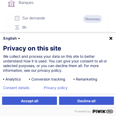
Banques
Sur demande
Nouveau
8h
Formation présentielle
English
Cours du jour
Privacy on this site
English
We collect and process your data on this site to better
understand how it is used. You can give your consent to all or
012252
selected purposes, or you can decline them all. For more
information, see our privacy policy.
Analytics
Conversion tracking
Remarketing
330,00
EUR
(+3% TVA)
Consent details
Privacy policy
Être alerté
Accept all
Decline all
Être alerté
Formation sur mesure
Formation sur mesure
Powered by