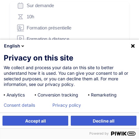
Sur demande
10h
Formation présentielle
Formation à distance
English
Blended Learning
Privacy on this site
Cours du jour
We collect and process your data on this site to better
French / Français
understand how it is used. You can give your consent to all or
selected purposes, or you can decline them all. For more
000391
information, see our privacy policy.
Analytics
Conversion tracking
Remarketing
*
Consent details
Privacy policy
330,00
EUR
(+3% TVA)
*
Prix d’inscription de base, variable selon options choisies.
Accept all
Decline all
S'inscrire
Formation sur mesure
S'inscrire
Powered by