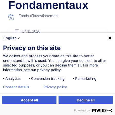
Fondamentaux
Fonds d'Investissement
17.11.2026
English
8h
Privacy on this site
Formation présentielle
We collect and process your data on this site to better
Formation à distance
understand how it is used. You can give your consent to all or
selected purposes, or you can decline them all. For more
Blended Learning
information, see our privacy policy.
Cours du jour
Analytics
Conversion tracking
Remarketing
French / Français
Consent details
Privacy policy
000056
Accept all
Decline all
S'inscrire
Formation sur mesure
Powered by
*
220,00
EUR
(+3% TVA)