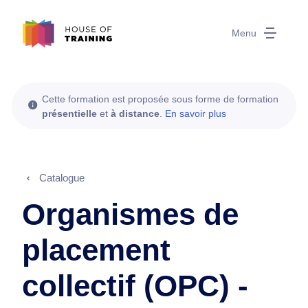
Menu
Cette formation est proposée sous forme de formation
présentielle
et
à distance
.
En savoir plus
Catalogue
Organismes de
placement
collectif (OPC) -