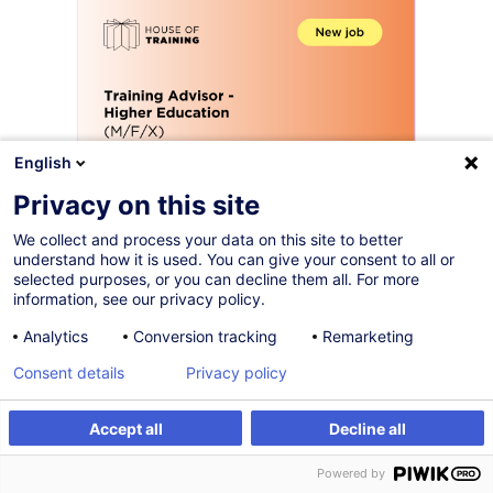
English
Privacy on this site
Vous souhaitez contribuer au
We collect and process your data on this site to better
développement de parcours
understand how it is used. You can give your consent to all or
selected purposes, or you can decline them all. For more
académiques qui font évoluer
information, see our privacy policy.
les carrières et renforcent les
Analytics
Conversion tracking
Remarketing
compétences ?
Consent details
Privacy policy
À la House of Training, nous sommes convaincus que la
montée en compétences est un levier essentiel de
Accept all
Decline all
progression personnelle, professionnelle et collective.
Powered by