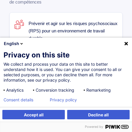
de compétences
Prévenir et agir sur les risques psychosociaux
(RPS) pour un environnement de travail
durable
English
FR
Privacy on this site
650,00
EUR
We collect and process your data on this site to better
understand how it is used. You can give your consent to all or
selected purposes, or you can decline them all. For more
Sur demande
19H30
information, see our privacy policy.
Formation présentielle
Compétences durables
Analytics
Conversion tracking
Remarketing
Cours du jour
Consent details
Privacy policy
Accept all
Decline all
Médiation & RH - Formation accélérée : Outils
Powered by
de la médiation au service des ressources