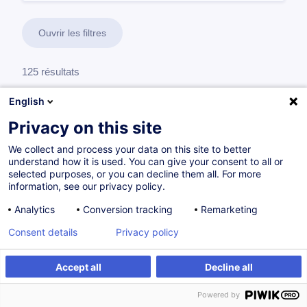
Ouvrir les filtres
125 résultats
Compétences organisationnelles et
English
managériales
Privacy on this site
We collect and process your data on this site to better
understand how it is used. You can give your consent to all or
Animer une équipe de maintenance
selected purposes, or you can decline them all. For more
Chef d'équipe maintenance
information, see our privacy policy.
Analytics
Conversion tracking
Remarketing
6 formations
Consent details
Privacy policy
63 h
Accept all
Decline all
Animer une équipe de production
Powered by
Chef d'équipe production