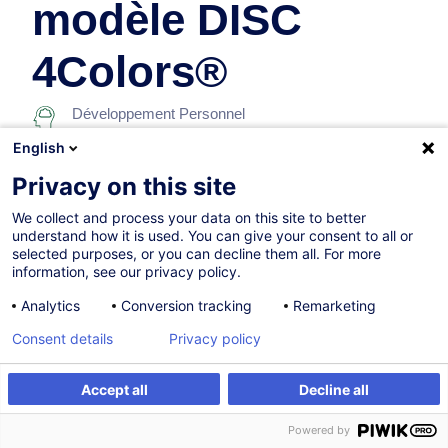
modèle DISC
4Colors®
Développement Personnel
English
Sur demande
Nouveau
Privacy on this site
14h
We collect and process your data on this site to better
understand how it is used. You can give your consent to all or
Formation présentielle
selected purposes, or you can decline them all. For more
information, see our privacy policy.
Cours du jour
Analytics
Conversion tracking
Remarketing
French / Français
Consent details
Privacy policy
009707
Accept all
Decline all
Formation sur mesure
655,00
EUR
(+3% TVA)
Powered by