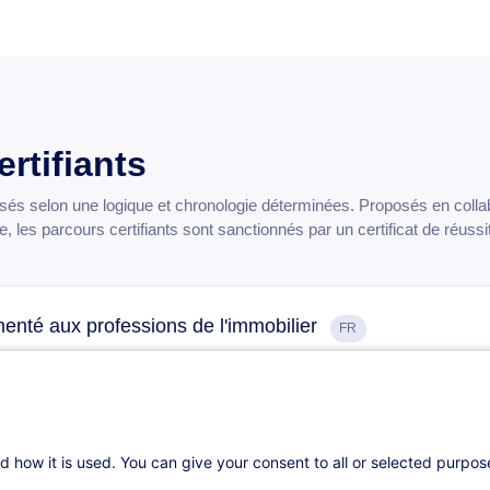
rtifiants
és selon une logique et chronologie déterminées. Proposés en colla
, les parcours certifiants sont sanctionnés par un certificat de réussi
enté aux professions de l'immobilier
FR
nt
Mor
58H20
Certifications
Formation présentielle
d how it is used. You can give your consent to all or selected purpo