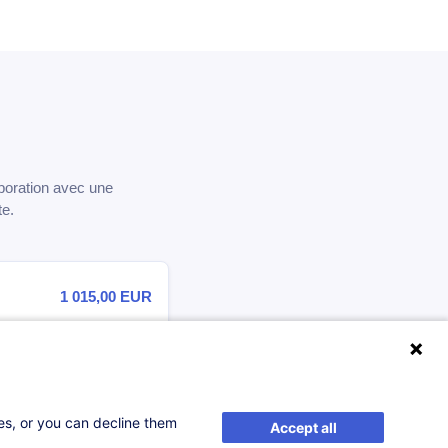
boration avec une
te.
1 015,00
EUR
...
e
S'inscrire
ses, or you can decline them
Accept all