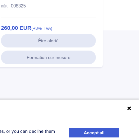
008325
260,00
EUR
(+3% TVA)
Être alerté
Formation sur mesure
ses, or you can decline them
Accept all