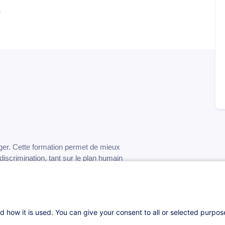
s
liger. Cette formation permet de mieux
-discrimination, tant sur le plan humain
s RH et aux dirigeants des repères clairs pour
r une culture d’entreprise plus ouverte et
er et fidéliser les talents d’aujourd’hui et de
d how it is used. You can give your consent to all or selected purpo
é, en mettant l’accent sur la cohésion et la