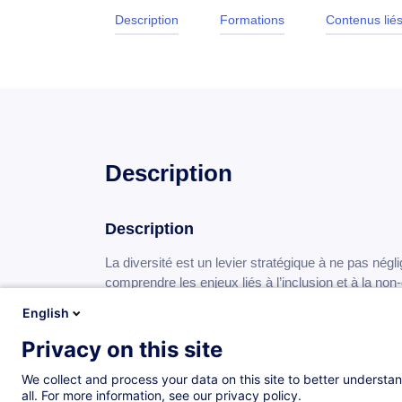
Description
Formations
Contenus lié
Description
Description
La diversité est un levier stratégique à ne pas nég
comprendre les enjeux liés à l’inclusion et à la non
qu’organisationnel. Elle propose aux professionnel
English
agir concrètement, dépasser les stéréotypes et crée
durable. Une démarche essentielle pour attirer, engag
Privacy on this site
demain.
We collect and process your data on this site to better understan
all. For more information, see our privacy policy.
Cette formation aborde la diversité dans sa globalit