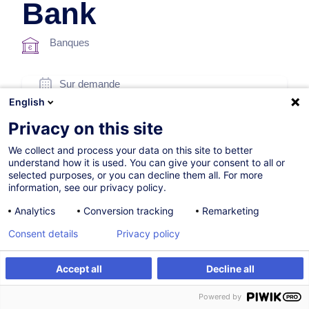
Bank
Banques
Sur demande
English
8h
Privacy on this site
Formation présentielle
We collect and process your data on this site to better
Cours du jour
understand how it is used. You can give your consent to all or
selected purposes, or you can decline them all. For more
English (UK)
information, see our privacy policy.
003837
Analytics
Conversion tracking
Remarketing
Consent details
Privacy policy
*
220,00
EUR
(+3% TVA)
Accept all
Decline all
*
Prix d’inscription de base, variable selon options choisies.
S'inscrire
Formation sur mesure
Powered by
S'inscrire