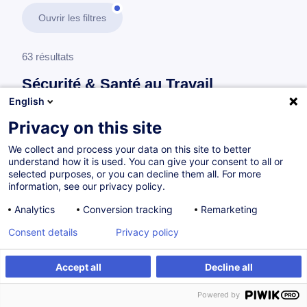
Ouvrir les filtres
63 résultats
Sécurité & Santé au Travail
English
En savoir plus
test
Privacy on this site
We collect and process your data on this site to better
Formations complémentaires pour travailleurs désignés
understand how it is used. You can give your consent to all or
(Recyclage)
selected purposes, or you can decline them all. For more
information, see our privacy policy.
Analytics
Conversion tracking
Remarketing
Manipulation sécurisée des équipements de
Consent details
Privacy policy
nettoyage - Module 2
FR
Accept all
Decline all
à p.d. 115.00 €
Powered by