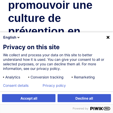
promouvoir une
culture de
prévention en
English
matière de
Privacy on this site
sécurité et santé
We collect and process your data on this site to better
understand how it is used. You can give your consent to all or
selected purposes, or you can decline them all. For more
au travail
information, see our privacy policy.
Analytics
Conversion tracking
Remarketing
Sécurité & Santé au Travail
Consent details
Privacy policy
En collaboration avec:
Accept all
Decline all
S'inscrire
Formation sur mesure
Powered by