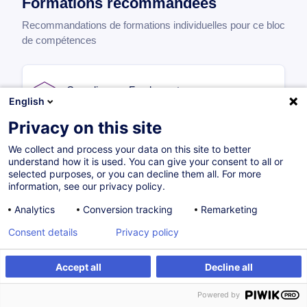
Formations recommandées
Recommandations de formations individuelles pour ce bloc
de compétences
Compliance - Fondamentaux
English
FR
Privacy on this site
à p. d.
280,00
EUR
We collect and process your data on this site to better
understand how it is used. You can give your consent to all or
selected purposes, or you can decline them all. For more
15.09.2026
10H
+2
information, see our privacy policy.
Formation présentielle
Analytics
Conversion tracking
Remarketing
Formation à distance
Cours du jour
Consent details
Privacy policy
Cours du soir
Accept all
Decline all
Powered by
Compliance - Fundamentals