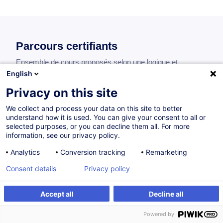
Parcours certifiants
Ensemble de cours proposés selon une logique et
chronologie déterminées. Proposés en collaboration avec
English
une association professionnelle, les parcours certifiants
Privacy on this site
sont sanctionnés par un certificat de réussite.
We collect and process your data on this site to better
understand how it is used. You can give your consent to all or
selected purposes, or you can decline them all. For more
information, see our privacy policy.
Conducteur de véhicules effectuant des
transports de marchandises dangereuses
Analytics
Conversion tracking
Remarketing
(ADR) (FR)
Consent details
Privacy policy
FR
Accept all
Decline all
Parcours certifiant
0,00
EUR
Powered by