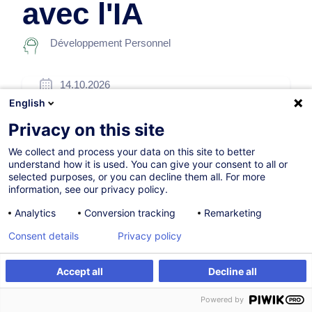
avec l'IA
Développement Personnel
14.10.2026
English
7h
Privacy on this site
Formation présentielle
We collect and process your data on this site to better
Cours du jour
understand how it is used. You can give your consent to all or
selected purposes, or you can decline them all. For more
French / Français
information, see our privacy policy.
001473
Analytics
Conversion tracking
Remarketing
Consent details
Privacy policy
260,00
EUR
(+3% TVA)
Accept all
Decline all
S'inscrire
Formation sur mesure
S'inscrire
Powered by