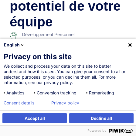
potentiel de votre
équipe
Développement Personnel
English
14.10.2026
Privacy on this site
14h
We collect and process your data on this site to better
understand how it is used. You can give your consent to all or
Formation présentielle
selected purposes, or you can decline them all. For more
information, see our privacy policy.
Cours du jour
Analytics
Conversion tracking
Remarketing
French / Français
Consent details
Privacy policy
001538
Accept all
Decline all
S'inscrire
Formation sur mesure
505,00
EUR
(+3% TVA)
Powered by