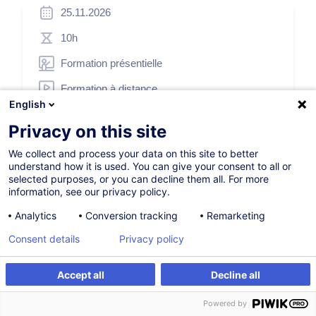
25.11.2026
10h
Formation présentielle
Formation à distance
English
Blended Learning
Privacy on this site
Cours du jour
We collect and process your data on this site to better
French / Français
understand how it is used. You can give your consent to all or
selected purposes, or you can decline them all. For more
000052
information, see our privacy policy.
Analytics
Conversion tracking
Remarketing
*
Consent details
Privacy policy
250,00
EUR
(+3% TVA)
*
Prix d’inscription de base, variable selon options choisies.
Accept all
Decline all
S'inscrire
Formation sur mesure
S'inscrire
Powered by