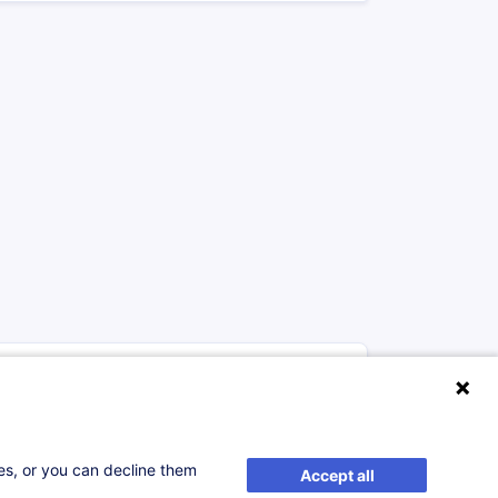
ses, or you can decline them
Accept all
elle