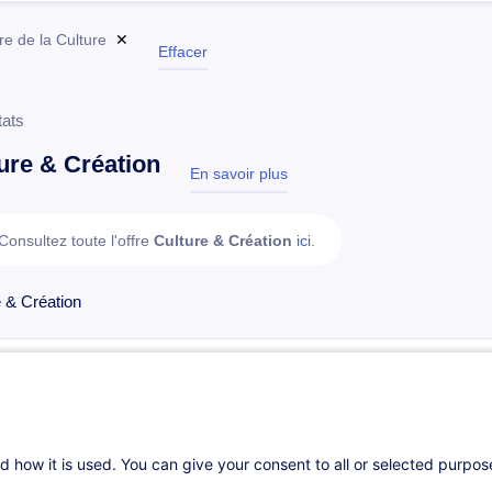
re de la Culture
✕
Effacer
tats
ure & Création
En savoir plus
test
Consultez toute l'offre
Culture & Création
ici
.
e & Création
Médiation culturelle
FR
Parcours certifiant
d how it is used. You can give your consent to all or selected purpo
Sur demande
61h
Cours du jour
Formation présenti