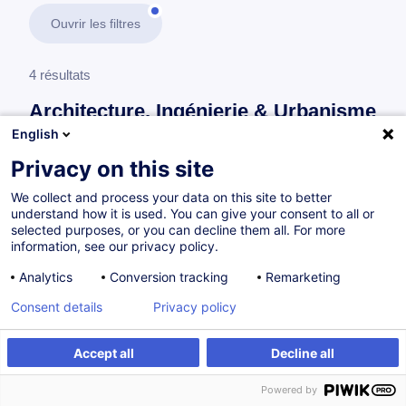
Ouvrir les filtres
4 résultats
Architecture, Ingénierie & Urbanisme
English
En savoir plus
test
Privacy on this site
We collect and process your data on this site to better
Consultez toute l'offre
Architecture, Ingénierie &
understand how it is used. You can give your consent to all or
Urbanisme
ici
.
selected purposes, or you can decline them all. For more
information, see our privacy policy.
Matériaux, techniques et mise en œuvre
Analytics
Conversion tracking
Remarketing
Consent details
Privacy policy
Pathologie des bâtiments
Accept all
Decline all
FR
Powered by
à p.d. 890.00 €