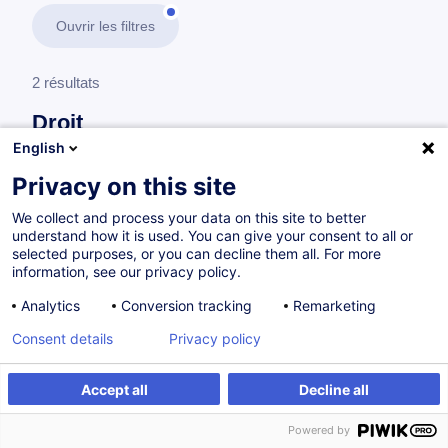
Ouvrir les filtres
2 résultats
Droit
English
En savoir plus
test
Privacy on this site
We collect and process your data on this site to better
Consultez toute l'offre
Droit
ici
.
understand how it is used. You can give your consent to all or
selected purposes, or you can decline them all. For more
information, see our privacy policy.
Droit de la propriété intellectuelle
Analytics
Conversion tracking
Remarketing
Consent details
Privacy policy
L'essentiel de la propriété industrielle et
intellectuelle
Accept all
Decline all
FR
Powered by
à p.d. 175.00 €