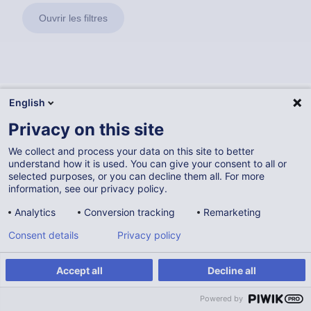
Ouvrir les filtres
English
Vous souhaitez rester à jour sur notre offre
Privacy on this site
de formation ?
We collect and process your data on this site to better
understand how it is used. You can give your consent to all or
selected purposes, or you can decline them all. For more
Inscrivez-vous à la newsletter
information, see our privacy policy.
Analytics
Conversion tracking
Remarketing
Vous avez une question ? Nous avons des
Consent details
Privacy policy
réponses !
Accept all
Decline all
Consulter la FAQ
Powered by