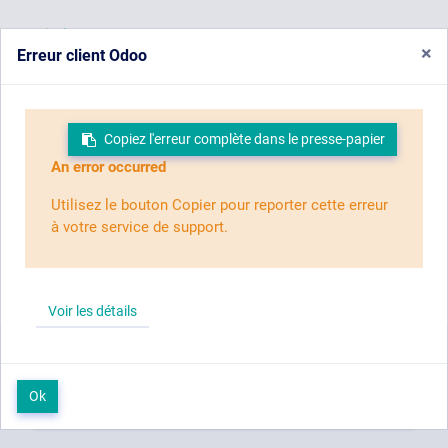
Menu
×
Erreur client Odoo
Catalogue de
Copiez l'erreur complète dans le presse-papier
An error occurred
formation
Utilisez le bouton Copier pour reporter cette erreur
à votre service de support.
Notre offre comprend
1458
modules de formations et
s’articule selon
23
domaines.
Voir les détails
Ok