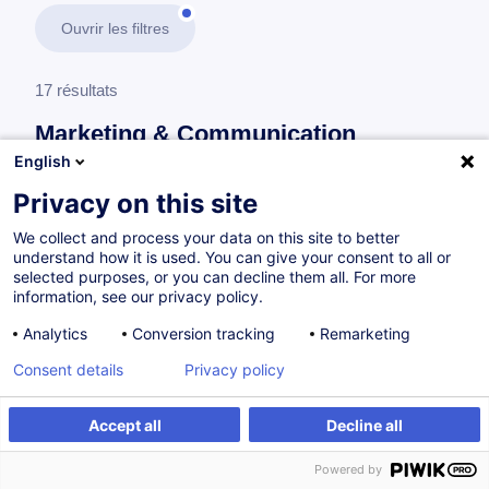
Ouvrir les filtres
17 résultats
Marketing & Communication
English
En savoir plus
test
Privacy on this site
We collect and process your data on this site to better
Communication digitale & Réseaux sociaux
understand how it is used. You can give your consent to all or
selected purposes, or you can decline them all. For more
information, see our privacy policy.
Les fondamentaux des réseaux sociaux
Analytics
Conversion tracking
Remarketing
FR
Nouveau
Consent details
Privacy policy
Parcours certifiant
Accept all
Decline all
à p.d. 1800.00 €
Powered by