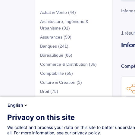
Inform
Achat & Vente
(44)
Architecture, Ingénierie &
Urbanisme
(91)
1 résul
Assurances
(50)
Info
Banques
(241)
Bureautique
(86)
Commerce & Distribution
(36)
Compét
Comptabilité
(65)
Culture & Création
(3)
Droit
(75)
Développement Personnel
(147)
English
Entrepreneuriat & Gestion
Privacy on this site
d’Entreprise
(66)
Programmes
Fiscalité
(41)
We collect and process your data on this site to better understan
all. For more information, see our privacy policy.
Fonds d'Investissement
(137)