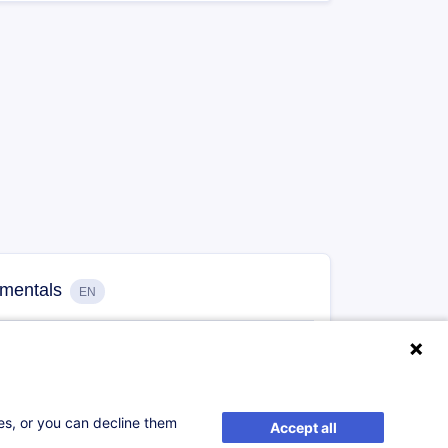
amentals
EN
S'inscrire
tielle
ses, or you can decline them
Accept all