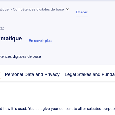
atique > Compétences digitales de base
✕
Effacer
tat
rmatique
En savoir plus
test
ences digitales de base
Personal Data and Privacy – Legal Stakes and Fund
21.09.2026
+1
4h
Cours du jour
Formation présen
d how it is used. You can give your consent to all or selected purpo