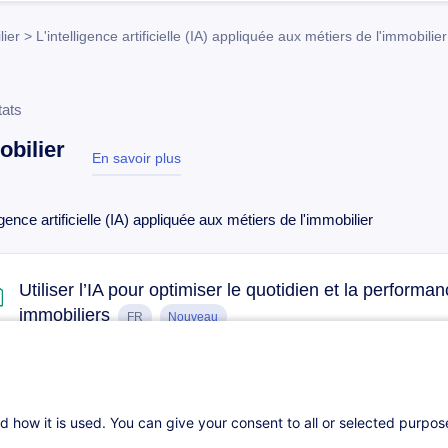
ier > L'intelligence artificielle (IA) appliquée aux métiers de l'immobilier
tats
bilier
En savoir plus
test
ligence artificielle (IA) appliquée aux métiers de l'immobilier
Utiliser l’IA pour optimiser le quotidien et la perform
immobiliers
FR
Nouveau
06.10.2026
4h
Cours du jour
Formation à distance
d how it is used. You can give your consent to all or selected purpo