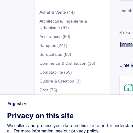
Immobil
Achat & Vente
(44)
Architecture, Ingénierie &
Urbanisme
(91)
3 résul
Assurances
(50)
Immo
Banques
(241)
Bureautique
(86)
Commerce & Distribution
(36)
L'intel
Comptabilité
(65)
Culture & Création
(3)
Droit
(75)
Développement Personnel
(147)
English
Entrepreneuriat & Gestion
Privacy on this site
d’Entreprise
(66)
Programmes
Fiscalité
(41)
We collect and process your data on this site to better understan
all. For more information, see our privacy policy.
Fonds d'Investissement
(137)