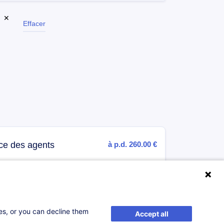
✕
Effacer
ance des agents
à p.d. 260.00 €
S'inscrire
ses, or you can decline them
Accept all