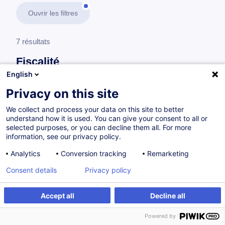
Ouvrir les filtres
7 résultats
Fiscalité
English
En savoir plus
test
Privacy on this site
We collect and process your data on this site to better
Fiscalité des personnes physiques
understand how it is used. You can give your consent to all or
selected purposes, or you can decline them all. For more
information, see our privacy policy.
La fiscalité des revenus du patrimoine des
Analytics
Conversion tracking
Remarketing
personnes physiques au Luxembourg
Consent details
Privacy policy
FR
Accept all
Decline all
à p.d. 260.00 €
Powered by