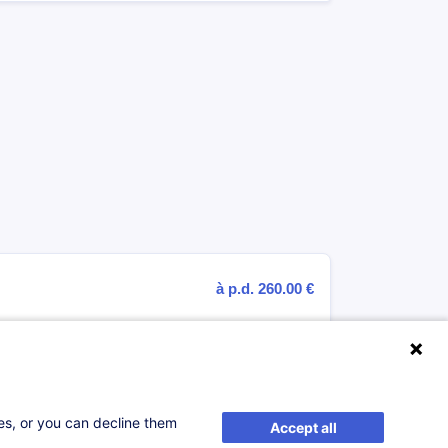
à p.d. 260.00 €
lle
ses, or you can decline them
Accept all
à p.d. 260.00 €