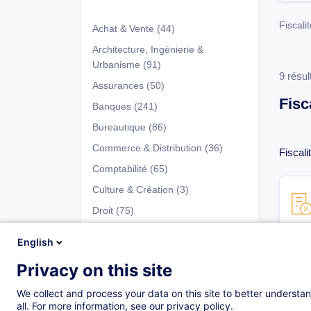
Fiscalit
Achat & Vente
(44)
Architecture, Ingénierie &
Urbanisme
(91)
9 résul
Assurances
(50)
Fisc
Banques
(241)
Bureautique
(86)
Commerce & Distribution
(36)
Fiscali
Comptabilité
(65)
Culture & Création
(3)
Droit
(75)
Développement Personnel
(147)
English
Entrepreneuriat & Gestion
Privacy on this site
d’Entreprise
(66)
Programmes
Fiscalité
(41)
We collect and process your data on this site to better understan
all. For more information, see our privacy policy.
Fiscalité générale
(8)