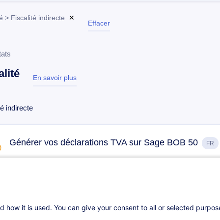
é > Fiscalité indirecte
✕
Effacer
tats
alité
En savoir plus
test
té indirecte
Générer vos déclarations TVA sur Sage BOB 50
FR
Sur demande
8h
Cours du jour
Formation présentie
d how it is used. You can give your consent to all or selected purpo
VAT - Practical Workshop
EN