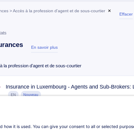
ces > Accès à la profession d'agent et de sous-courtier
✕
Effacer
tats
urances
En savoir plus
test
 la profession d'agent et de sous-courtier
Insurance in Luxembourg - Agents and Sub-Brokers: L
EN
Nouveau
Sur demande
16h
Cours du jour
d how it is used. You can give your consent to all or selected purpo