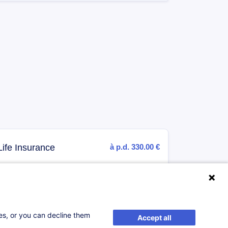
ife Insurance
à p.d. 330.00 €
ses, or you can decline them
Accept all