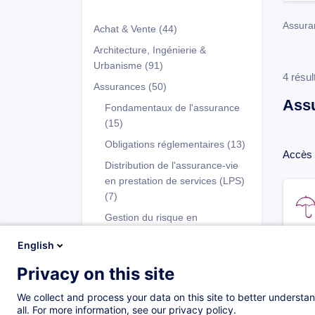
Assuran
Achat & Vente
(44)
Architecture, Ingénierie &
Urbanisme
(91)
4 résul
Assurances
(50)
Ass
Fondamentaux de l'assurance
(15)
Obligations réglementaires
(13)
Accès à
Distribution de l'assurance-vie
en prestation de services (LPS)
(7)
Gestion du risque en
assurances
(1)
English
Comptabilité d'assurances
(4)
Privacy on this site
Finance digitale
(2)
Programmes
Accès à la profession d'agent et
We collect and process your data on this site to better understan
all. For more information, see our privacy policy.
de sous-courtier
(4)