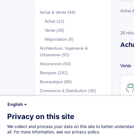
Achat 
Achat & Vente
(44)
Achat
(12)
Vente
(26)
26 résu
Négociation
(6)
Acha
Architecture, Ingénierie &
Urbanisme
(91)
Assurances
(50)
Vente
Banques
(241)
Bureautique
(86)
Commerce & Distribution
(36)
Comptabilité
(65)
English
Culture & Création
(3)
Privacy on this site
Programmes
Droit
(75)
We collect and process your data on this site to better understan
Développement Personnel
(147)
all. For more information, see our privacy policy.