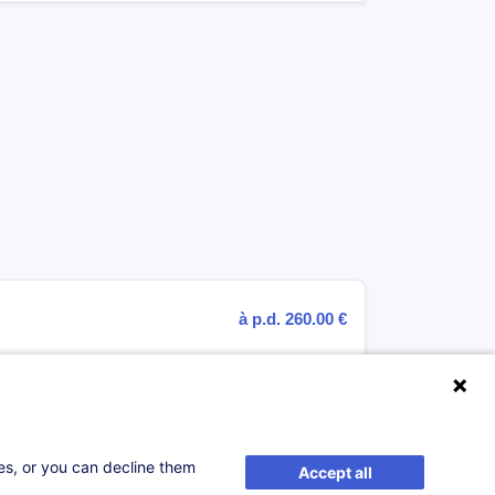
à p.d. 260.00 €
S'inscrire
ses, or you can decline them
Accept all