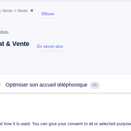
& Vente > Vente
✕
Effacer
ltats
t & Vente
En savoir plus
test
Optimiser son accueil téléphonique
FR
27.11.2026
7h
Cours du jour
Formation présentielle
d how it is used. You can give your consent to all or selected purpo