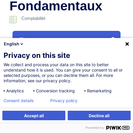
Fondamentaux
Comptabilité
Parcours certifiant
English
Privacy on this site
05.10.2026
We collect and process your data on this site to better
14h
+ 2h 30mins d'examen
understand how it is used. You can give your consent to all or
selected purposes, or you can decline them all. For more
Formation présentielle
information, see our privacy policy.
Cours du jour
Analytics
Conversion tracking
Remarketing
French / Français
Consent details
Privacy policy
001508
Accept all
Decline all
S'inscrire
Formation sur mesure
Powered by
550,00
EUR
(+3% TVA)