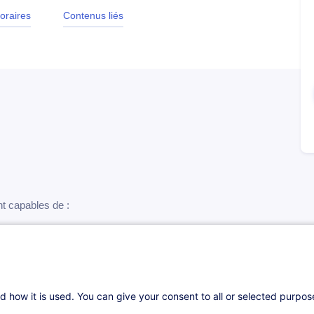
oraires
Contenus liés
nt capables de :
tâches, ressources et calendriers
écarts
 à l’aide des outils de reporting
d how it is used. You can give your consent to all or selected purpo