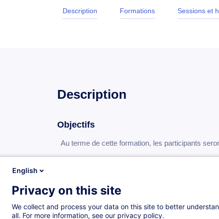
Description
Formations
Sessions et h
Description
Objectifs
Au terme de cette formation, les participants sero
créer et organiser un planning de projet avec 
English
suivre l’avancement du projet et analyser les 
Privacy on this site
présenter et exporter les informations du projet
We collect and process your data on this site to better understan
all. For more information, see our privacy policy.