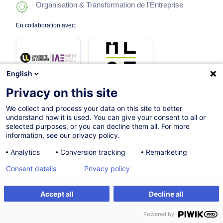
Organisation & Transformation de l’Entreprise
En collaboration avec:
English
Privacy on this site
We collect and process your data on this site to better
04.12.2026
understand how it is used. You can give your consent to all or
selected purposes, or you can decline them all. For more
361h
information, see our privacy policy.
Programme académique
Analytics
Conversion tracking
Remarketing
Formation présentielle
Consent details
Privacy policy
Cours du jour
Accept all
Decline all
Cours du soir
Powered by
French / Français