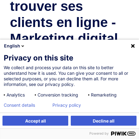
trouver ses
clients en ligne -
Marketing digital
English
pour non
Privacy on this site
marketeur
We collect and process your data on this site to better
understand how it is used. You can give your consent to all or
selected purposes, or you can decline them all. For more
Marketing & Communication
information, see our privacy policy.
Analytics
Conversion tracking
Remarketing
13.10.2026
Consent details
Privacy policy
5h
Accept all
Decline all
Formation présentielle
S'inscrire
Formation sur mesure
Powered by
Formation à distance