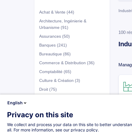
Industr
Achat & Vente
(44)
Architecture, Ingénierie &
Urbanisme
(91)
100 rés
Assurances
(50)
Indu
Banques
(241)
Bureautique
(86)
Commerce & Distribution
(36)
Manag
Comptabilité
(65)
Culture & Création
(3)
Droit
(75)
Développement Personnel
(147)
English
Entrepreneuriat & Gestion
Privacy on this site
d’Entreprise
(66)
Programmes
Fiscalité
(41)
We collect and process your data on this site to better understan
all. For more information, see our privacy policy.
Fonds d'Investissement
(137)