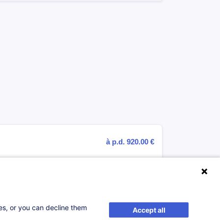
à p.d. 920.00 €
elle
ses, or you can decline them
Accept all
el
à p.d. 750.00 €
FR