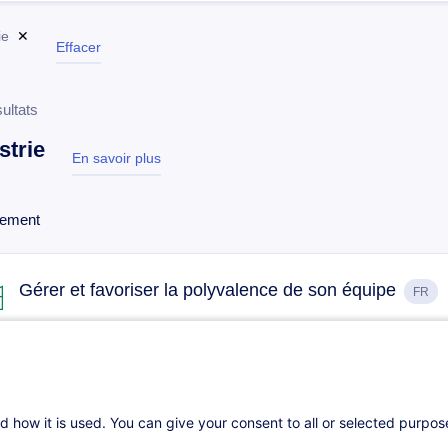
ie
✕
Effacer
ultats
strie
En savoir plus
test
ement
Gérer et favoriser la polyvalence de son équipe
FR
Sur demande
14h
Cours du jour
Formation présenti
d how it is used. You can give your consent to all or selected purpo
Leadership et Management en environnement industri