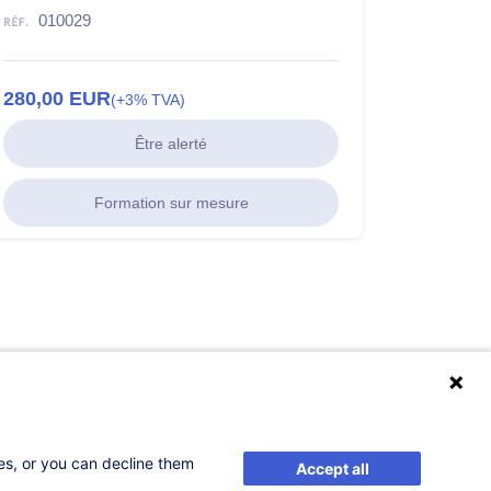
010029
280,00
EUR
(+3% TVA)
Être alerté
Formation sur mesure
ses, or you can decline them
Accept all