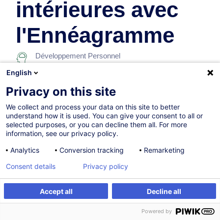
intérieures avec
l'Ennéagramme
Développement Personnel
English
10.12.2026
Privacy on this site
14h
We collect and process your data on this site to better
understand how it is used. You can give your consent to all or
Formation présentielle
selected purposes, or you can decline them all. For more
information, see our privacy policy.
Cours du jour
Analytics
Conversion tracking
Remarketing
French / Français
Consent details
Privacy policy
005933
Accept all
Decline all
S'inscrire
Formation sur mesure
555,00
EUR
(+3% TVA)
Powered by