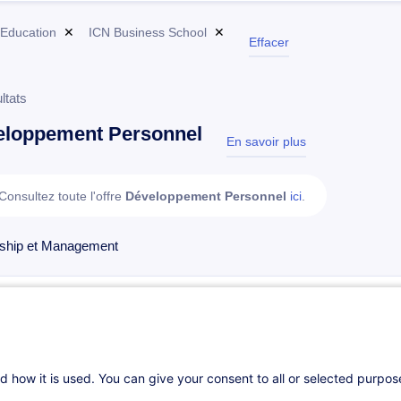
 Education
✕
ICN Business School
✕
Effacer
ltats
eloppement Personnel
En savoir plus
test
Consultez toute l'offre
Développement Personnel
ici
.
ship et Management
L’évaluation et le développement des compétences
Programme académique
d how it is used. You can give your consent to all or selected purpo