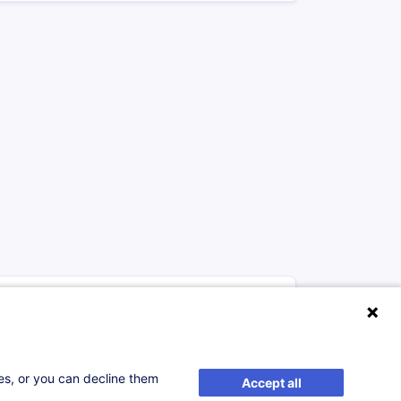
à p.d. 650.00 €
FR
ses, or you can decline them
Accept all
S'inscrire