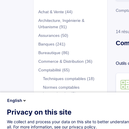
Comptab
Achat & Vente
(44)
Architecture, Ingénierie &
Urbanisme
(91)
14 résu
Assurances
(50)
Comp
Banques
(241)
Bureautique
(86)
Commerce & Distribution
(36)
Outils 
Comptabilité
(65)
Techniques comptables
(18)
Normes comptables
internationales
(2)
English
Contrôle de gestion
(6)
Privacy on this site
Trésorerie
(16)
Programmes
Comptabilité pour cadres et
We collect and process your data on this site to better understan
dirigeants
(9)
all. For more information, see our privacy policy.