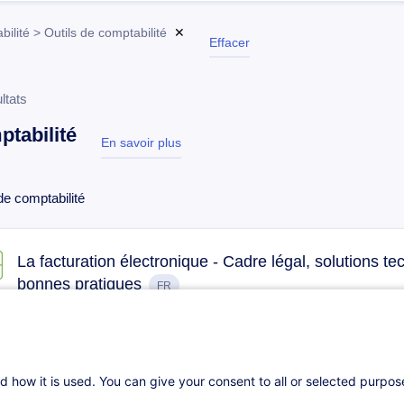
ilité > Outils de comptabilité
✕
Effacer
ltats
tabilité
En savoir plus
test
de comptabilité
La facturation électronique - Cadre légal, solutions te
bonnes pratiques
FR
26.10.2026
3h
Cours du jour
Formation présentielle
d how it is used. You can give your consent to all or selected purpo