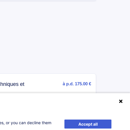
chniques et
à p.d. 175.00 €
S'inscrire
ses, or you can decline them
Accept all