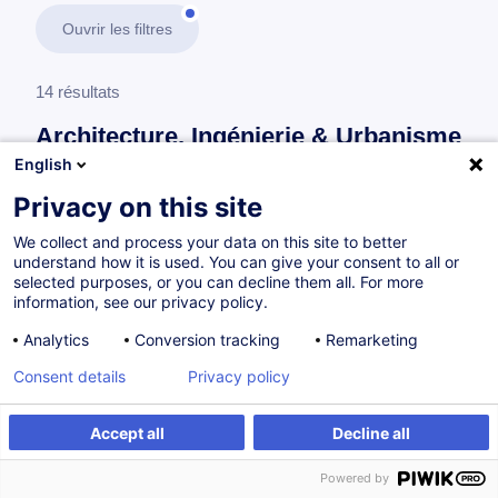
Ouvrir les filtres
14 résultats
Architecture, Ingénierie & Urbanisme
English
En savoir plus
test
Privacy on this site
We collect and process your data on this site to better
Outils numériques et logiciels de la construction
understand how it is used. You can give your consent to all or
selected purposes, or you can decline them all. For more
information, see our privacy policy.
Outils de modélisation Revit - Échanges et
Analytics
Conversion tracking
Remarketing
méthodes BIM
Consent details
Privacy policy
FR
Accept all
Decline all
Sur demande
14h
Cours du jour
Powered by