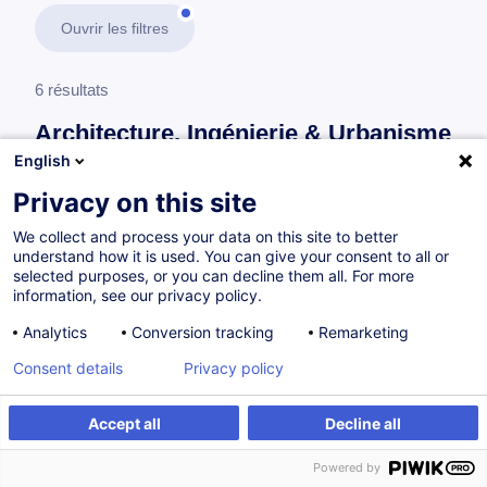
Ouvrir les filtres
6 résultats
Architecture, Ingénierie & Urbanisme
English
En savoir plus
test
Privacy on this site
We collect and process your data on this site to better
Management de bureau et gestion de projet
understand how it is used. You can give your consent to all or
selected purposes, or you can decline them all. For more
information, see our privacy policy.
Conduite de réunion de chantier
Analytics
Conversion tracking
Remarketing
FR
Consent details
Privacy policy
à p.d. 475.00 €
Accept all
Decline all
Powered by
15.10.2026
8h
Cours du jour