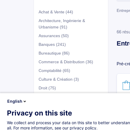
Entrepr
Achat & Vente
(44)
Architecture, Ingénierie &
Urbanisme
(91)
66 résu
Assurances
(50)
Entr
Banques
(241)
Bureautique
(86)
Commerce & Distribution
(36)
Pré-cré
Comptabilité
(65)
Culture & Création
(3)
Droit
(75)
Développement Personnel
(147)
English
Entrepreneuriat & Gestion
Privacy on this site
d’Entreprise
(66)
Programmes
Pré-création, création et
We collect and process your data on this site to better understan
transmission d'entreprise
(6)
all. For more information, see our privacy policy.
Certificats académiques
(6)