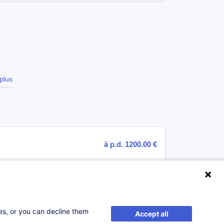
plus
t
à p.d. 1200.00 €
S'inscrire
le
ses, or you can decline them
Accept all