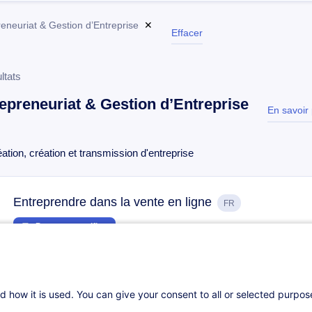
eneuriat & Gestion d’Entreprise
✕
Effacer
ltats
epreneuriat & Gestion d’Entreprise
En savoir 
tes
ation, création et transmission d'entreprise
Entreprendre dans la vente en ligne
FR
Parcours certifiant
21.09.2026
1.5h
Cours du jour
Formation présentiel
d how it is used. You can give your consent to all or selected purpo