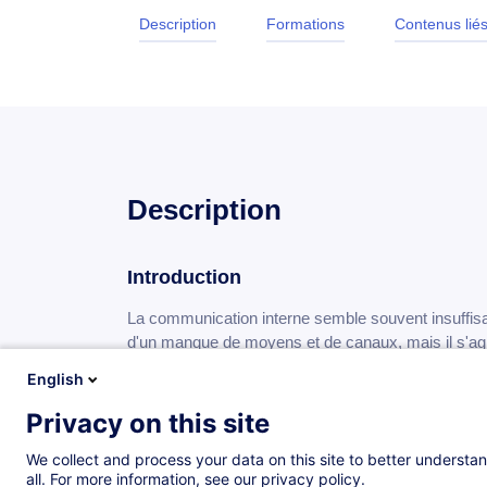
Description
Formations
Contenus lié
Description
Introduction
La communication interne semble souvent insuffisant
d'un manque de moyens et de canaux, mais il s'agit 
fondamental favorable à l’engagement des collabora
English
Communiquer et informer ne sont pas synonymes. 
Privacy on this site
interne efficace reflète une culture d’entreprise et
We collect and process your data on this site to better understan
niveaux d'ouverture et de transparence comme clé
all. For more information, see our privacy policy.
externe.