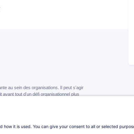
s
e au sein des organisations. Il peut s'agir
avant tout d'un défi organisationnel plus
teurs et au succès de l’organisation.
Ainsi, la mise en œuvre d’une communication
 des pratiques de gestion qui permettent des
d how it is used. You can give your consent to all or selected purpo
s de succès et de performance interne et