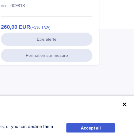
009818
260,00
EUR
(+3% TVA)
Être alerté
Formation sur mesure
ses, or you can decline them
Accept all