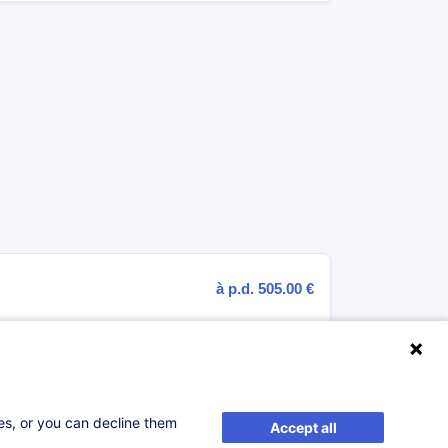
à p.d. 505.00 €
S'inscrire
le
ses, or you can decline them
Accept all