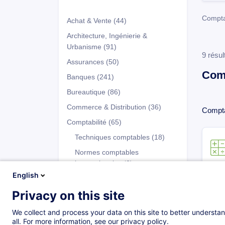
Comptab
Achat & Vente
(44)
Architecture, Ingénierie &
Urbanisme
(91)
9 résul
Assurances
(50)
Comp
Banques
(241)
Bureautique
(86)
Commerce & Distribution
(36)
Comptab
Comptabilité
(65)
Techniques comptables
(18)
Normes comptables
internationales
(2)
English
Contrôle de gestion
(6)
Privacy on this site
Trésorerie
(16)
Programmes
Comptabilité pour cadres et
We collect and process your data on this site to better understan
dirigeants
(9)
all. For more information, see our privacy policy.
Certificats académiques
(5)