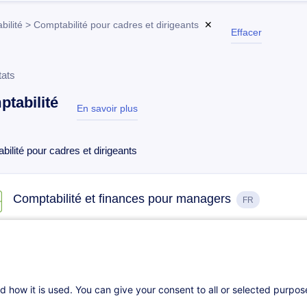
ilité > Comptabilité pour cadres et dirigeants
✕
Effacer
tats
tabilité
En savoir plus
test
ilité pour cadres et dirigeants
Comptabilité et finances pour managers
FR
02.10.2026
14h
Cours du jour
Formation présentiel
d how it is used. You can give your consent to all or selected purpo