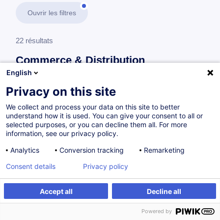
Ouvrir les filtres
22 résultats
Commerce & Distribution
English
En savoir plus
test
Privacy on this site
We collect and process your data on this site to better
Consultez toute l'offre
Commerce & Distribution
understand how it is used. You can give your consent to all or
ici
.
selected purposes, or you can decline them all. For more
information, see our privacy policy.
Gestion & Performance d'un magasin
Analytics
Conversion tracking
Remarketing
Consent details
Privacy policy
Optimiser les stocks et réduire les démarques
Accept all
Decline all
grâce à l'IA
Powered by
FR